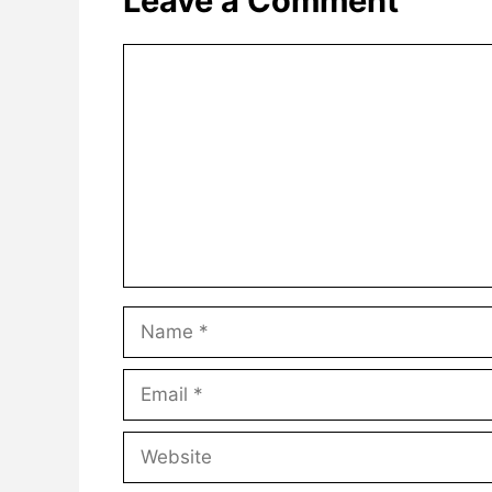
Leave a Comment
Comment
Name
Email
Website