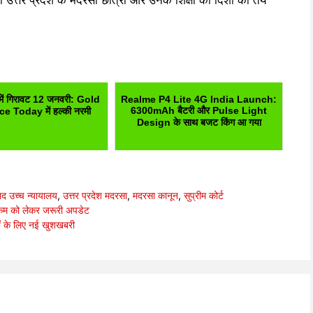
ा उत्तर प्रदेश के मदरसा छात्रों और उनके शिक्षा की दिशा को तय
 में गिरावट 12 जनवरी: Gold
Realme P4 Lite 4G India Launch:
6300mAh बैटरी और Pulse Light
ce Today में हल्की नरमी
Design के साथ बजट किंग आ गया
द उच्च न्यायालय
,
उत्तर प्रदेश मदरसा
,
मदरसा कानून
,
सुप्रीम कोर्ट
ैम को लेकर जरूरी अपडेट
 के लिए नई खुशखबरी