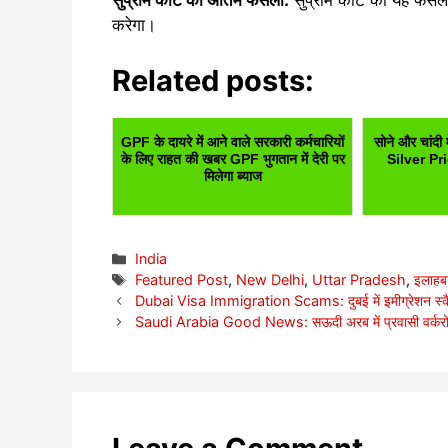
सुप्रीम कोर्ट का अंतिम फैसला:
सुप्रीम कोर्ट का यह फैसल
करेगा।
Related posts:
GPF के दायरे में आने वाले सरकारी कर्मचारियों
सोने और चांदी
के लिए राहत की खबर GPF भुगतान में देरी पर
Silver Pri
मिलेगा ब्याज
Categories
India
Tags
Featured Post
,
New Delhi
,
Uttar Pradesh
,
इलाहबा
Dubai Visa Immigration Scams: दुबई में इमीग्रेशन स्क
Saudi Arabia Good News: सऊदी अरब में प्रवासी वर्करों