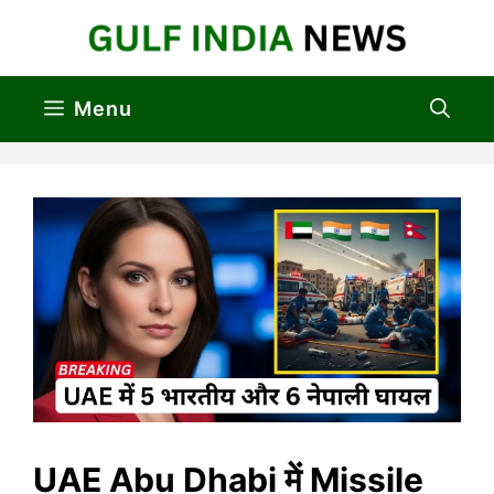
Skip
to
content
Menu
UAE Abu Dhabi में Missile