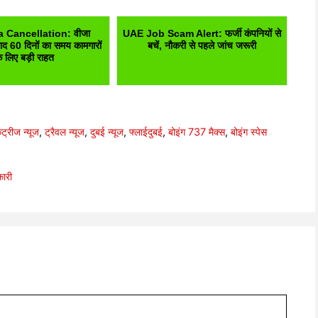
 Cancellation: वीजा
UAE Job Scam Alert: फर्जी कंपनियों से
बाद 60 दिनों का समय कामगारों
बचें, नौकरी से पहले जांच जरूरी
े लिए बड़ी राहत
ंट्रीज न्यूज
,
ट्रैवल न्यूज
,
दुबई न्यूज
,
फ्लाईदुबई
,
बोइंग 737 मैक्स
,
बोइंग स्पेस
ारी