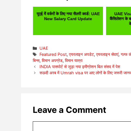
यूएई में वर्करों के लिए नया सैलरी कार्ड: UAE
UAE Visa
New Salary Card Update
कैंसिलेशन के 
क
Categories
UAE
Tags
Featured Post
,
एयरलाइन अपडेट
,
एयरलाइन सेवाएं
,
गल्फ क
बिन्स
,
विमान अपग्रेड
,
विमान यात्रा
INDIA पासपोर्ट से जुड़ा नया इमीग्रेशन बिल संसद में पेश
सऊदी अरब में Umrah visa पर आए लोगों के लिए जरूरी जानक
Leave a Comment
Comment