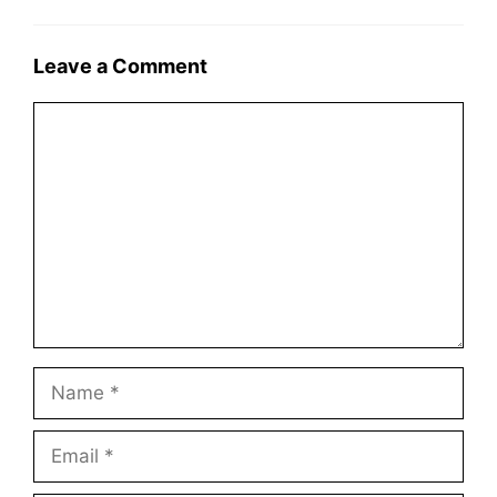
Leave a Comment
Comment
Name
Email