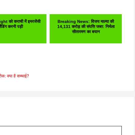
ht को कराची में इमरजेंसी
Breaking News: विजय माल्या की
ैंडिंग करनी पड़ी
14,131 करोड़ की संपत्ति जब्त: निर्मला
सीतारमण का बयान
: क्या है सच्चाई?