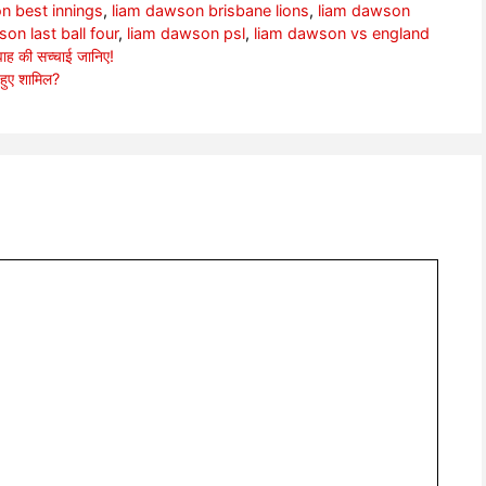
n best innings
,
liam dawson brisbane lions
,
liam dawson
on last ball four
,
liam dawson psl
,
liam dawson vs england
ह की सच्चाई जानिए!
हुए शामिल?