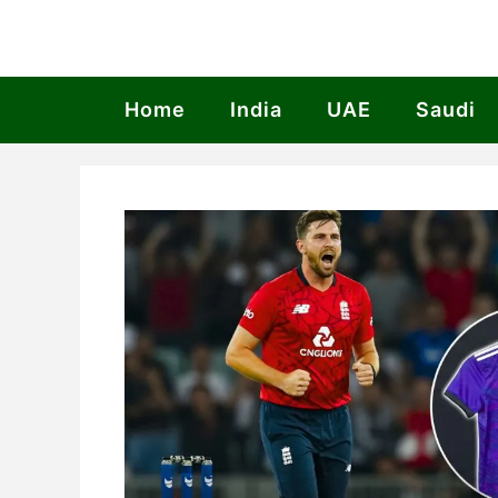
Skip
to
content
Home
India
UAE
Saudi