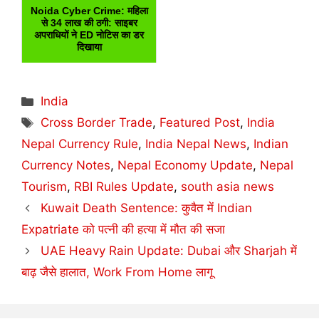
Noida Cyber Crime: महिला
से 34 लाख की ठगी: साइबर
अपराधियों ने ED नोटिस का डर
दिखाया
Categories
India
Tags
Cross Border Trade
,
Featured Post
,
India
Nepal Currency Rule
,
India Nepal News
,
Indian
Currency Notes
,
Nepal Economy Update
,
Nepal
Tourism
,
RBI Rules Update
,
south asia news
Kuwait Death Sentence: कुवैत में Indian
Expatriate को पत्नी की हत्या में मौत की सजा
UAE Heavy Rain Update: Dubai और Sharjah में
बाढ़ जैसे हालात, Work From Home लागू