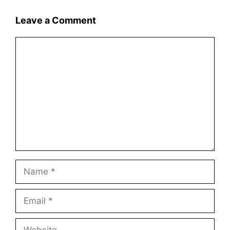
Leave a Comment
Comment
Name
Email
Website