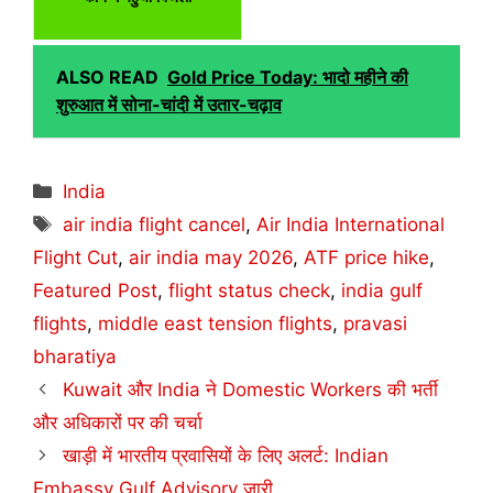
ALSO READ
Gold Price Today: भादो महीने की
शुरुआत में सोना-चांदी में उतार-चढ़ाव
Categories
India
Tags
air india flight cancel
,
Air India International
Flight Cut
,
air india may 2026
,
ATF price hike
,
Featured Post
,
flight status check
,
india gulf
flights
,
middle east tension flights
,
pravasi
bharatiya
Kuwait और India ने Domestic Workers की भर्ती
और अधिकारों पर की चर्चा
खाड़ी में भारतीय प्रवासियों के लिए अलर्ट: Indian
Embassy Gulf Advisory जारी