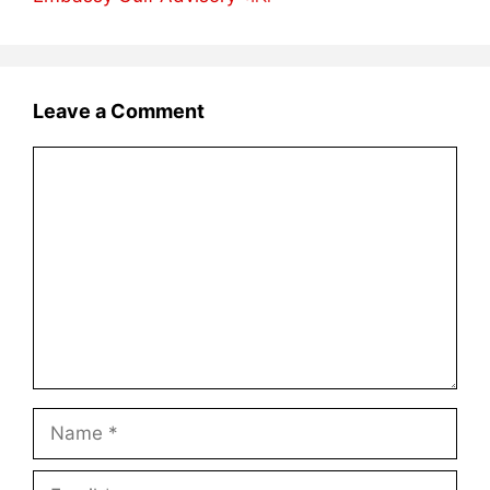
Leave a Comment
Comment
Name
Email