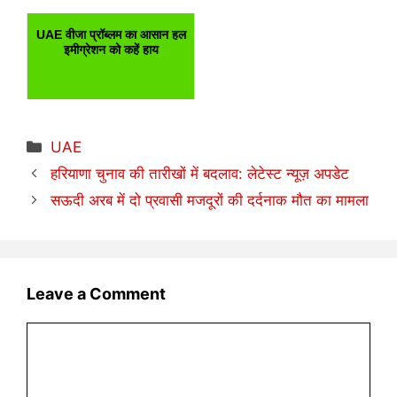
UAE वीजा प्रॉब्लम का आसान हल
इमीग्रेशन को कहें हाय
Categories
UAE
हरियाणा चुनाव की तारीखों में बदलाव: लेटेस्ट न्यूज़ अपडेट
सऊदी अरब में दो प्रवासी मजदूरों की दर्दनाक मौत का मामला
Leave a Comment
Comment