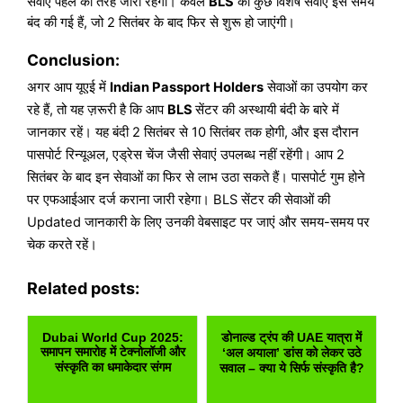
सेवाएं पहले की तरह जारी रहेंगी। केवल
BLS
की कुछ विशेष सेवाएं इस समय
बंद की गई हैं, जो 2 सितंबर के बाद फिर से शुरू हो जाएंगी।
Conclusion:
अगर आप यूएई में
Indian Passport Holders
सेवाओं का उपयोग कर
रहे हैं, तो यह ज़रूरी है कि आप
BLS
सेंटर की अस्थायी बंदी के बारे में
जानकार रहें। यह बंदी 2 सितंबर से 10 सितंबर तक होगी, और इस दौरान
पासपोर्ट रिन्यूअल, एड्रेस चेंज जैसी सेवाएं उपलब्ध नहीं रहेंगी। आप 2
सितंबर के बाद इन सेवाओं का फिर से लाभ उठा सकते हैं। पासपोर्ट गुम होने
पर एफआईआर दर्ज कराना जारी रहेगा। BLS सेंटर की सेवाओं की
Updated जानकारी के लिए उनकी वेबसाइट पर जाएं और समय-समय पर
चेक करते रहें।
Related posts:
Dubai World Cup 2025:
डोनाल्ड ट्रंप की UAE यात्रा में
समापन समारोह में टेक्नोलॉजी और
‘अल अयाला’ डांस को लेकर उठे
संस्कृति का धमाकेदार संगम
सवाल – क्या ये सिर्फ संस्कृति है?