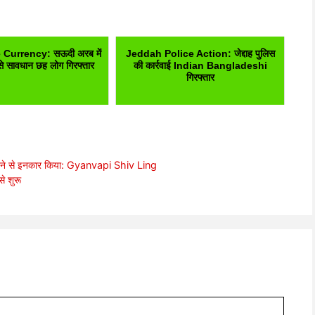
Currency: सऊदी अरब में
Jeddah Police Action: जेद्दाह पुलिस
से सावधान छह लोग गिरफ्तार
की कार्रवाई Indian Bangladeshi
गिरफ्तार
द करने से इनकार किया: Gyanvapi Shiv Ling
 शुरू