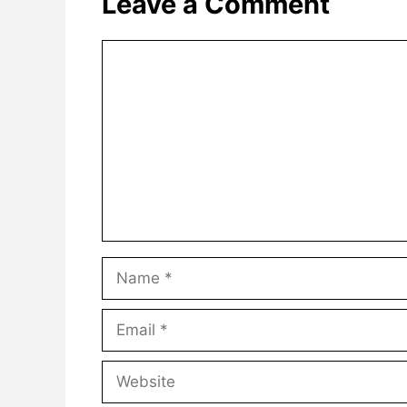
Leave a Comment
Comment
Name
Email
Website