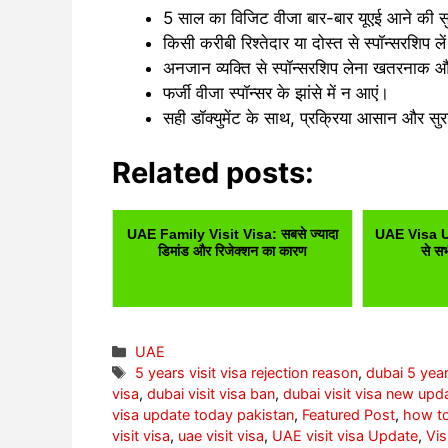
5 साल का विजिट वीजा बार-बार यूएई आने की सु
किसी करीबी रिश्तेदार या दोस्त से स्पॉन्सरशिप ले
अनजान व्यक्ति से स्पॉन्सरशिप लेना खतरनाक औ
फर्जी वीजा स्पॉन्सर के झांसे में न आएं।
सही डॉक्युमेंट के साथ, प्रक्रिया आसान और सुरक
Related posts:
UAE Family Visit Visa: सबसे ज्यादा
UAE Visa U
डिमांड और रिजेक्शन का कारण
से सभ
Categories
UAE
Tags
5 years visit visa rejection reason
,
dubai 5 year
visa
,
dubai visit visa ban
,
dubai visit visa new upd
visa update today pakistan
,
Featured Post
,
how to
visit visa
,
uae visit visa
,
UAE visit visa Update
,
Vis