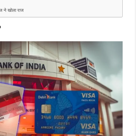
ेज ने खोला राज
?