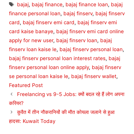
Tags
bajaj
,
bajaj finance
,
bajaj finance loan
,
bajaj
finance personal loan
,
bajaj finserv
,
bajaj finserv
card
,
bajaj finserv emi card
,
bajaj finserv emi
card kaise banaye
,
bajaj finserv emi card online
apply for new user
,
bajaj finserv loan
,
bajaj
finserv loan kaise le
,
bajaj finserv personal loan
,
bajaj finserv personal loan interest rates
,
bajaj
finserv personal loan online apply
,
bajaj finserv
se personal loan kaise le
,
bajaj finserv wallet
,
Featured Post
Freelancing vs 9-5 Jobs: क्यों बदल रहे हैं लोग अपना
करियर?
कुवैत में तीन नौकरानियों की मौत कोयला जलाने से हुआ
हादसा: Kuwait Today