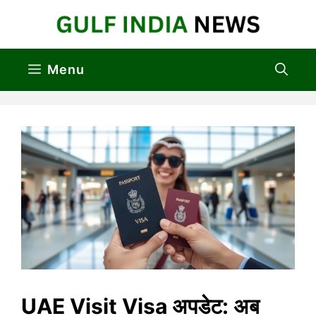
Skip
to
content
Menu
UAE Visit Visa अपडेट: अब